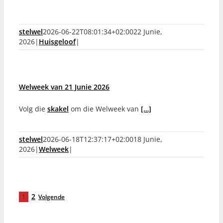
stelwel
2026-06-22T08:01:34+02:00
22 Junie,
2026
|
Huisgeloof
|
Welweek van 21 Junie 2026
Volg die
skakel
om die Welweek van
[…]
stelwel
2026-06-18T12:37:17+02:00
18 Junie,
2026
|
Welweek
|
2
1
Volgende