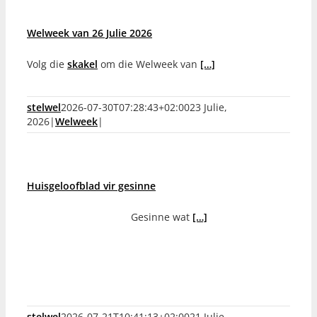
Welweek van 26 Julie 2026
Volg die
skakel
om die Welweek van
[…]
stelwel
2026-07-30T07:28:43+02:00
23 Julie,
2026
|
Welweek
|
Huisgeloofblad vir gesinne
Gesinne wat
[…]
stelwel
2026-07-21T10:41:13+02:00
21 Julie,