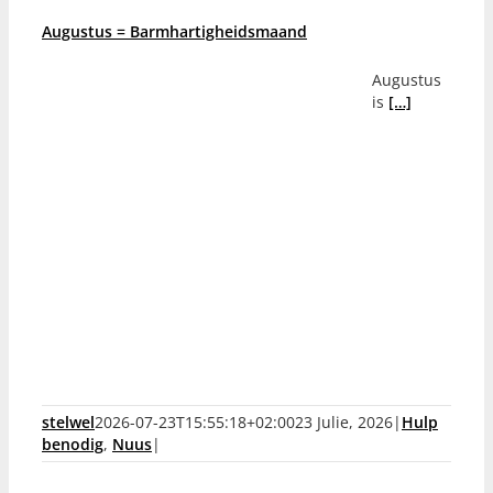
Augustus = Barmhartigheidsmaand
Augustus
is
[…]
stelwel
2026-07-23T15:55:18+02:00
23 Julie, 2026
|
Hulp
benodig
,
Nuus
|