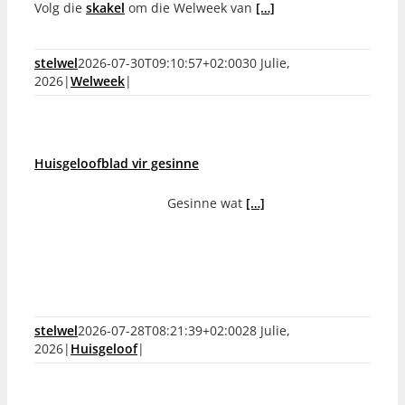
Volg die
skakel
om die Welweek van
[…]
stelwel
2026-07-30T09:10:57+02:00
30 Julie,
2026
|
Welweek
|
Huisgeloofblad vir gesinne
Gesinne wat
[…]
stelwel
2026-07-28T08:21:39+02:00
28 Julie,
2026
|
Huisgeloof
|